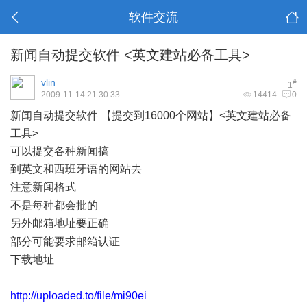
软件交流
新闻自动提交软件 <英文建站必备工具>
vlin
#
1
2009-11-14 21:30:33
14414
0
新闻自动提交软件 【提交到16000个网站】<英文建站必备
工具>
可以提交各种新闻搞
到英文和西班牙语的网站去
注意新闻格式
- E0 W! W# b& y9 X
不是每种都会批的
另外邮箱地址要正确
) \5 W! t8 W) [
部分可能要求邮箱认证
下载地址
: x5 m+ L- C) P! q$ K
http://uploaded.to/file/mi90ei