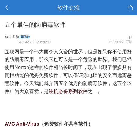
软件交流
五个最佳的防病毒软件
点击重新加载
admin
#
1
2009-5-30 23:28:32
12099
0
互联网是一个伟大而令人兴奋的世界，但是如果你不使用好
的防病毒应用，那么它也可以是一个危险的世界。我们已经
使用Norton这样的软件相当长时间了，现在出现了很多具有
同样功能的优秀免费软件，可以保证你电脑的安全而远离恶
意软件。今天我们就介绍五个优秀的防病毒软件，这五个软
件广为大众喜爱，是
装机必备系列软件
之一。
6 {; K3 R) F5 b3
D! ]& S: T) ?
8 z" G4 }: y b1 [4 d
AVG Anti-Virus
（免费软件和共享软件）
" M2 B2 T! t# L4 t, p* c- O