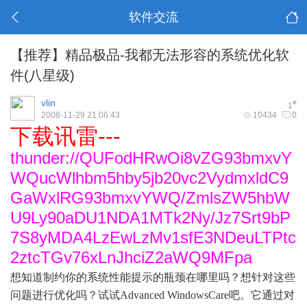
软件交流
【推荐】精品极品-我都无法形容的系统优化软
件(八星级)
vlin
#
1
2008-11-29 21:06:43
10434
0
下载讯雷---
thunder://QUFodHRwOi8vZG93bmxvY
WQucWlhbm5hby5jb20vc2VydmxldC9
GaWxlRG93bmxvYWQ/ZmlsZW5hbW
U9Ly90aDU1NDA1MTk2Ny/Jz7Srt9bP
7S8yMDA4LzEwLzMv1sfE3NDeuLTPtc
2ztcTGv76xLnJhciZ2aWQ9MFpa
想知道制约你的系统性能提示的瓶颈在哪里吗？想针对这些
问题进行优化吗？试试
Advanced WindowsCare吧。它通过对