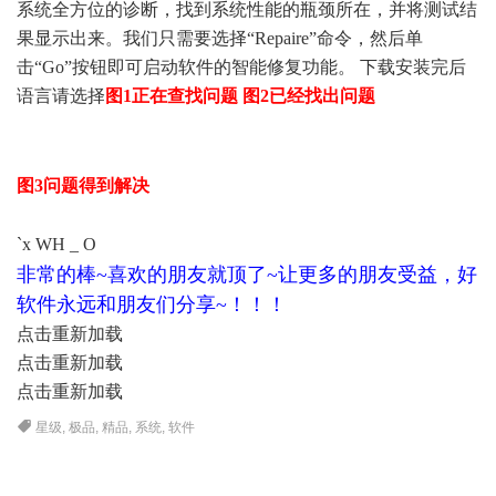
系统全方位的诊断，找到系统性能的瓶颈所在，并将测试结
果显示出来。我们只需要选择“Repaire”命令，然后单
击“Go”按钮即可启动软件的智能修复功能。
下载安装完后
语言请选择
图1正在查找问题
图2已经找出问题
+ ?$ \5 u! S6 g, Q(
I0 t% m
$ v3 k# S1 S5 ]0 |; ?# p
图3问题得到解决
* ?3 }- l/ g2 d" t+ \( l
`x WH _ O
4 V8 {1 K- c9 }3 u
非常的棒~喜欢的朋友就顶了~让更多的朋友受益，好
软件永远和朋友们分享~！！！
点击重新加载
点击重新加载
点击重新加载
星级
,
极品
,
精品
,
系统
,
软件