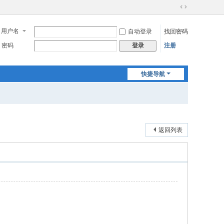
切
换
用户名
自动登录
找回密码
到
宽
密码
注册
登录
版
快捷导航
返回列表