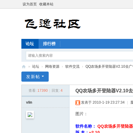
设为首页
收藏本站
论坛
排行榜
»
论坛
›
网络资源
›
软件交流
›
QQ农场多开登陆器V2.10去广
飞
发新帖
逸
QQ农场多开登陆器V2.10
查看:
17390
|
回复:
4
社
区
vlin
发表于 2010-1-19 23:27:34
|
图片：
3 a+ g- w+ T% o3 r5 n1 O& X
! O2 f% t9 n" m( }) h$ x; z
软件名称：
QQ农场多开登陆器V2
版 本：
v2.10
7 H& T) [/ g$ x& K% P7