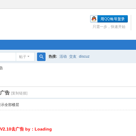
只需一步，快速开始
热搜:
活动
交友
discuz
帖子
搜
告
索
去广告
[复制链接]
显示全部楼层
.10去广告 by：Loading
0 G$ R) f5 \( L( E0 I' n- m
 Y' Z