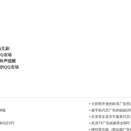
验互刷
0 T0 T" y* D; h- _& `
QQ农场
熟铃声提醒
码的QQ农场
•
大胆而开放的欧美广告照片 [
破解版
•
做手机代言广告的姐妹[26
•
百变美女孟亦可最新代言
[15P]
•
高清T3广告妩媚美女[9P]
•
模特雷伦丽（附征婚广告视频