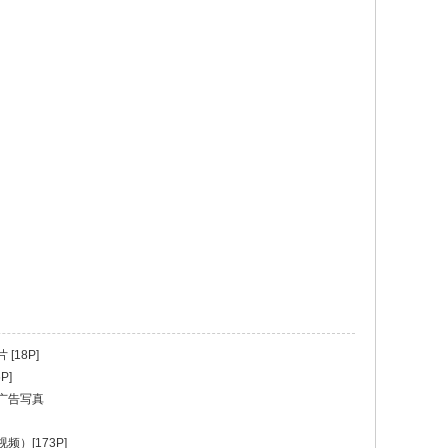
18P]
P]
广告写真
）[173P]