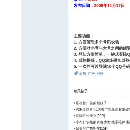
发布日期：
2009年11月17日
. j9 q% L, c6 z& Z2 g
7 ~4 I- m$ h# I+ t& G3 H
主要功能：
1. 方便管理多个号码农场
2. 方便对小号与大号之间的经
3. 登陆方便简单，一键式登陆
4. 成熟提醒，QQ农场果实成
5. 一次性可以登陆10个QQ号
农场
,
广告
,
登陆
相关帖子
•
正在拍广告的靓妹子
•
P2P终结者4.10{去广告最高权限
•
韩国广告美女[20P]
•
小布什农场的青春少女,经常陪伴他游玩
•
超美的广告明星[15P]