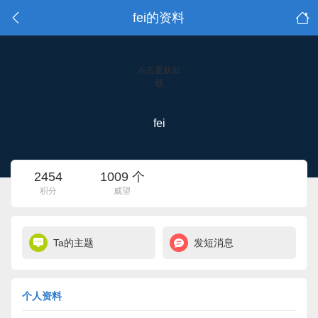
fei的资料
点击重新加
载
fei
2454
1009 个
积分
威望
Ta的主题
发短消息
个人资料