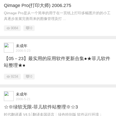
Qimage Pro(打印大师) 2006.275
Qimage Pro是从一个简单的用于在一页纸上打印多幅图片的的小工
具逐步发展完善而来的图像管理及打 ...
9084
0
未成年
2006-5-23
【05－23】最实用的应用软件更新合集●★菲儿软件
站整理★●
9234
0
未成年
2006-5-21
☆※绿软无限-菲儿软件站整理※☆3
时代翻译通 V4.5┊翻译多国语言┊绿色特别版 软件运行环境：