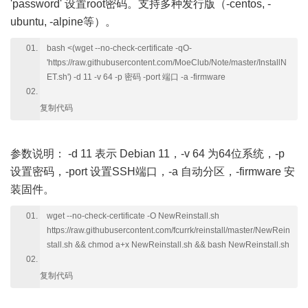
'password' 设置root密码。支持多种发行版（-centos, -
ubuntu, -alpine等）。
bash <(wget --no-check-certificate -qO-
'https://raw.githubusercontent.com/MoeClub/Note/master/InstallN
ET.sh') -d 11 -v 64 -p 密码 -port 端口 -a -firmware
复制代码
参数说明：
-d 11 表示 Debian 11，-v 64 为64位系统，-p
设置密码，-port 设置SSH端口，-a 自动分区，-firmware 安
装固件。
wget --no-check-certificate -O NewReinstall.sh
https://raw.githubusercontent.com/fcurrk/reinstall/master/NewRein
stall.sh && chmod a+x NewReinstall.sh && bash NewReinstall.sh
复制代码