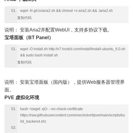
wget -N git.io/aria2.sh && chmod +x aria2.sh && ./aria2.sh
复制代码
说明：
安装Aria2并配置WebUI，支持多协议下载。
宝塔面板（BT Panel）
wget -O install.sh http://v7.hostcli.com/install/install-ubuntu_6.0.sh
&& sudo bash install.sh
复制代码
说明：
安装宝塔面板（国内版），提供Web服务器管理界
面。
PVE 虚拟化环境
bash <(wget -qO- --no-check-certificate
https://raw.githubusercontent.com/oneclickvirt/pve/main/scripts/bu
ild_backend.sh)