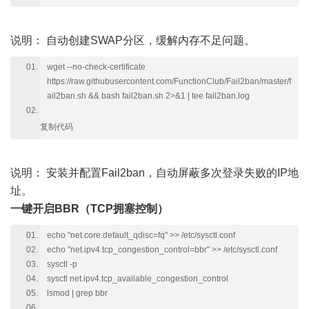
说明：
自动创建SWAP分区，缓解内存不足问题。
wget --no-check-certificate
https://raw.githubusercontent.com/FunctionClub/Fail2ban/master/f
ail2ban.sh && bash fail2ban.sh 2>&1 | tee fail2ban.log
复制代码
说明：
安装并配置Fail2ban，自动屏蔽多次登录失败的IP地
址。
一键开启BBR（TCP拥塞控制）
echo "net.core.default_qdisc=fq" >> /etc/sysctl.conf
echo "net.ipv4.tcp_congestion_control=bbr" >> /etc/sysctl.conf
sysctl -p
sysctl net.ipv4.tcp_available_congestion_control
lsmod | grep bbr