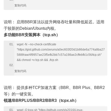
复制代码
说明：
启用BBR算法以提升网络吞吐量和降低延迟。适用
于较新的Debian/Ubuntu内核。
多功能BBR安装脚本（tcp.sh）
wget -N --no-check-certificate
"https://gist.github.com/zeruns/a0ec603f20d1b86de6a774a8ba27
588f/raw/4f9957ae23f5efb2bb7c57a198ae2cffebfb1c56/tcp.sh"
&& chmod +x tcp.sh && ./tcp.sh
复制代码
说明：
提供多种TCP加速方案（BBR、BBR Plus、BBR2
等）的一键安装。
锐速/BBRPLUS/BBR2/BBR3（
tcpx.sh
）
wget -O tcpx.sh "https://github.com/ylx2016/Linux-