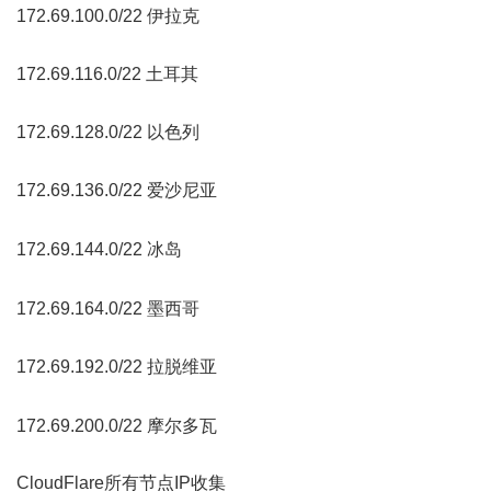
172.69.100.0/22 伊拉克
* ]" j9 ^6 U4 O8 A4 v/ n
172.69.116.0/22 土耳其
8 f E& y. `1 T# X) Q
172.69.128.0/22 以色列
2 {1 h$ d7 k* p+ h; I) U! O( Z
172.69.136.0/22 爱沙尼亚
1 ]# G1 W( r- F# z! u
+ w0 D3 y1 h+ x- @* ~3 w2 t
172.69.144.0/22 冰岛
, b) \/ }) }" h8 o, ?. o8 [; F
$ F$ a% h4 m4 H+ W# ?
172.69.164.0/22 墨西哥
( K1 H7 v4 ]. o$ A
172.69.192.0/22 拉脱维亚
1 v" B% @+ s) I
! w" \% N* m% e3 \
172.69.200.0/22 摩尔多瓦
CloudFlare所有节点IP收集