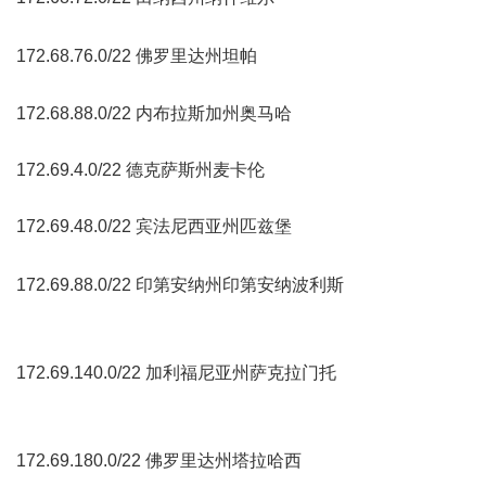
+ P& X' [$ V. N0 L, u8 P# i
172.68.76.0/22 佛罗里达州坦帕
; |& U' C+ ?2 `# ]
172.68.88.0/22 内布拉斯加州奥马哈
172.69.4.0/22 德克萨斯州麦卡伦
172.69.48.0/22 宾法尼西亚州匹兹堡
* y4 v% V3 b( V. o$ H
4 K* g9 v( f/ |# N
172.69.88.0/22 印第安纳州印第安纳波利斯
: c) c0 m) R% y6 y%
d
7 C$ p6 x6 u* |4 r8 U8 N# q
172.69.140.0/22 加利福尼亚州萨克拉门托
: v& B0 X7 W: B0 R;
P1 z' u
- r5 N. ?- ~9 {) g+ f0 c
172.69.180.0/22 佛罗里达州塔拉哈西
' Z) c' D' d0 v" ]( Q