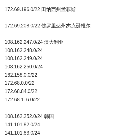
* m8 o; q* `* \" @6 g7 e, J
172.69.196.0/22 田纳西州孟菲斯
9 }& a" }7 b9 s4 L
172.69.208.0/22 佛罗里达州杰克逊维尔
" s( T, I9 Y) n1 n+ R' ^0 k
108.162.247.0/24 澳大利亚
3 K9 B9 ^1 R. { n
108.162.248.0/24
108.162.249.0/24
' U, S8 P- |8 y- ]3 j, H
108.162.250.0/24
4 G6 {8 |- K% R, d! L( ^
162.158.0.0/22
172.68.0.0/22
) T. {' v4 ]1 ^8 m: Z; R! _
172.68.84.0/22
' C R7 `1 c9 A/ P6 g
172.68.116.0/22
% D: w$ S; M! o) X [- {
A5 l$ ?0 Q3 I& K2 q& ?5 `- j
108.162.252.0/24 韩国
j! K/ Y! Q/ a0 ?5 K
141.101.82.0/24
! E ?/ W+ ~7 @1 S
141.101.83.0/24
4 V& i d4 c8 H" c