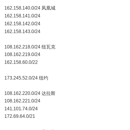
162.158.140.0/24 凤凰城
! I7 v( l: T# }; Z0 r4 D! ]. n
162.158.141.0/24
8 N y+ c" h5 ]9 y) ^+ N3 E
162.158.142.0/24
& l' \' R3 j! u$ X- Q. k
162.158.143.0/24
/ {* Q: q0 a" p* H
108.162.218.0/24 纽瓦克
108.162.219.0/24
8 I2 S" d1 _( i" O3 }* G" v7 P. D
162.158.60.0/22
. I2 O) W! h( x6 O, L2 u6 a
' b* u2 g4 o5 ^9 s7 d
173.245.52.0/24 纽约
- y. E6 R$ e: E, O7 u# Z
108.162.220.0/24 达拉斯
108.162.221.0/24
9 n* s, D. N$ b# L) t: r6 L
141.101.74.0/24
172.69.64.0/21
, r6 g( i! D) U" e: i
: g7 @4 ` a% p+ Q3 O/ K5 e