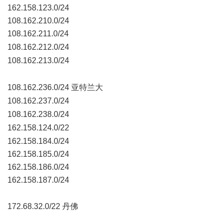
162.158.123.0/24
108.162.210.0/24
108.162.211.0/24
, y; c1 ]% Y0 ] O) W3 ~6 ?4 g
108.162.212.0/24
/ n( A5 _! Q4 t: |# K# @4 R* P0 H
108.162.213.0/24
1 j c1 A! B$ x4 ~
A9 _( y7 O9 Q: H1 g F7 j, B8 d
108.162.236.0/24 亚特兰大
% Q( @5 i! l; m) }+ h* D& A2 h
108.162.237.0/24
# p0 r* ]: o' ], C w
108.162.238.0/24
; U; U0 f/ F# u$ g& V5 b
162.158.124.0/22
5 s7 F5 h- W0 Q Y% _/ G. Z
162.158.184.0/24
162.158.185.0/24
162.158.186.0/24
162.158.187.0/24
" K8 w1 }9 K) |. g4 j
172.68.32.0/22 丹佛
7 F# g4 |+ Q- |' [. K" o( s
) v: L$ h3 H% h& e& k, ` w