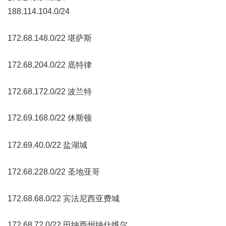
188.114.104.0/24
9 F. m. z8 {; I8 V$ L5 p9 m% ^
172.68.148.0/22 堪萨斯
! F; |6 o" k/ j$ Y7 e6 F/ b
172.68.204.0/22 底特律
/ r, P4 q6 p8 w4 V4 J" [# T
172.68.172.0/22 波兰特
172.69.168.0/22 休斯顿
1 {: W' K; p9 |. L2 @; N+ y0 \- ]
9 c+ `/ |# n) y4 a9 Y! E
172.69.40.0/22 盐湖城
, {1 f/ O: H! N1 t/ ^2 X& H9 u
172.68.228.0/22 圣地亚哥
, a, \2 r% g7 {3 S: T2 }3 w
172.68.68.0/22 宾法尼西亚费城
172.68.72.0/22 田纳西州纳什维尔
9 Y' V; C% I0 c$ P4 R