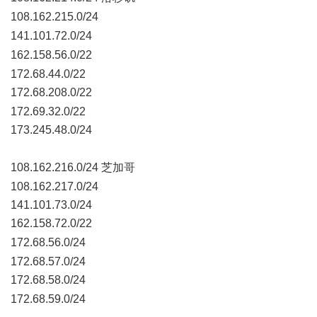
108.162.215.0/24
5 u4 J! L0 p4 V+ J
141.101.72.0/24
, C P& A/ k; {9 [( P
162.158.56.0/22
; r- b3 q# s! @/ n) i; X( r: ~
172.68.44.0/22
172.68.208.0/22
8 ]! F$ H4 j5 k7 Y) S" ]$ `& R
172.69.32.0/22
173.245.48.0/24
* u/ H2 r9 ~3 c6 L8 M
108.162.216.0/24 芝加哥
7 e4 f% m, U( ~
108.162.217.0/24
141.101.73.0/24
162.158.72.0/22
+ b6 O" T$ j6 p
172.68.56.0/24
6 M# ?& ~1 b" x: ~
172.68.57.0/24
172.68.58.0/24
+ R- u( v% L5 ]3 t% S
172.68.59.0/24
! Y1 X H& ~! v/ c' C" x. i& I