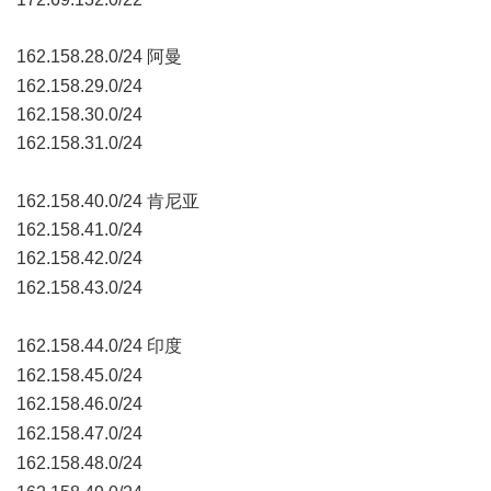
162.158.28.0/24 阿曼
: h2 |8 G0 j" g, y
162.158.29.0/24
162.158.30.0/24
162.158.31.0/24
! C* R' q( J9 N7 [2 H6 |
162.158.40.0/24 肯尼亚
162.158.41.0/24
162.158.42.0/24
& T. v# Q1 Y+ @5 C" O2 v% {
162.158.43.0/24
* a3 a6 Y; s& o, Q4 P1 {
162.158.44.0/24 印度
) Q2 q9 Q3 g: ?6 k5 y' _% Q
162.158.45.0/24
162.158.46.0/24
2 }# z3 k e' ]& M0 u7 q
162.158.47.0/24
! q3 ^6 v6 e$ [/ k& U
162.158.48.0/24
! i6 P& \- v2 a9 Y$ N: f) J