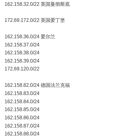
162.158.32.0/22 英国曼彻斯底
, A% k2 X0 v; M b2 ]% M. u, Q
172.69.172.0/22 英国爱丁堡
' g" X; c! C$ Y; f7 E/ Q7 j' d4 F4 D
* n3 o4 A7 t5 @2 I( f+ N, k+ k6 T9 J
162.158.36.0/24 爱尔兰
" x. E1 d; y# i- l
162.158.37.0/24
162.158.38.0/24
" o. B6 h3 x4 {' E$ w
162.158.39.0/24
172.69.120.0/22
. g! t" u6 h* {% @
- z0 E6 {( b- S: ^$ o5 @, p0 t6 H
162.158.82.0/24 德国法兰克福
: Y0 P& Q! X/ K, E9 ~1 y" D
162.158.83.0/24
( f8 ?( Z) Y. O ?8 m
162.158.84.0/24
162.158.85.0/24
+ U2 u$ H+ l( P. y5 d& f, R8 e7 ]
162.158.86.0/24
+ ]* {6 F: A: T% e
162.158.87.0/24
162.158.88.0/24