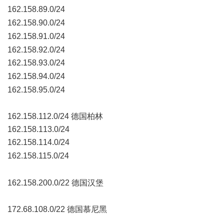
162.158.89.0/24
" U7 g; f' Q( n9 D g
162.158.90.0/24
, u6 P+ Q& r5 Y# n# }: v
162.158.91.0/24
9 E# p& O9 Z; O) W: h
162.158.92.0/24
162.158.93.0/24
2 E& t" a/ @5 R) Q+ t7 i
162.158.94.0/24
$ F/ U. _% h7 j
162.158.95.0/24
, J3 _8 ?1 x$ a
162.158.112.0/24 德国柏林
162.158.113.0/24
162.158.114.0/24
+ b- Z8 K* k( k, i9 \6 O% g
162.158.115.0/24
7 B1 c! g0 f" S$ d: K; T1 I, L# F
: W4 w# i0 R7 n8 h& I# C
162.158.200.0/22 德国汉堡
( _4 x$ A5 c& l0 E7 Z+ O3 s8 Y1 q
172.68.108.0/22 德国慕尼黑
2 R8 [& M+ R# Y0 R; f! e* Y1 N8 m# U