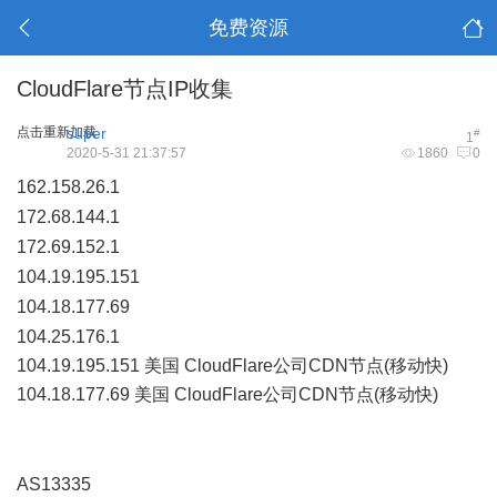
免费资源
CloudFlare节点IP收集
点击重新加载
super
#
1
2020-5-31 21:37:57
1860
0
162.158.26.1
2 o c& C, l& F e+ X8 e
172.68.144.1
0 X/ V! h0 b+ q( P; W
172.69.152.1
1 |" ], T, H) s: s, Y! ~
104.19.195.151
/ z ]' V5 w% ^* o1 [3 m- k
104.18.177.69
& y- l; N, ?" m& }* z/ t
104.25.176.1
104.19.195.151 美国 CloudFlare公司CDN节点(移动快)
104.18.177.69 美国 CloudFlare公司CDN节点(移动快)
# l/ P3
@+ J% @1 f- V8 s0 i+ S6 u; H: }
! B0 C4 n/ ?% h9 F+ ~( h( u8 {
AS13335
4 j, s, d1 C% G, a