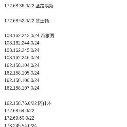
172.68.36.0/22 圣路易斯
/ D& K: W$ N0 p, t( i
172.68.52.0/22 波士顿
108.162.243.0/24 西雅图
108.162.244.0/24
108.162.245.0/24
108.162.246.0/24
2 L# q2 Z8 C g
162.158.104.0/24
& f* ]9 _' G( e8 |7 o( I! N) \+ A* w, s
162.158.105.0/24
162.158.106.0/24
4 F# H3 x. S% a6 B h: B# E
162.158.107.0/24
3 ]. i- [. d) u& X- ?9 Z
& r8 w' M0 d+ ]$ j1 j
162.158.76.0/22 阿什本
172.68.64.0/22
172.69.60.0/22
+ i( b1 Q) [0 w. F) J- N
173.245.54.0/24
4 D& s. R* D2 s2 Q7 `& G$ W