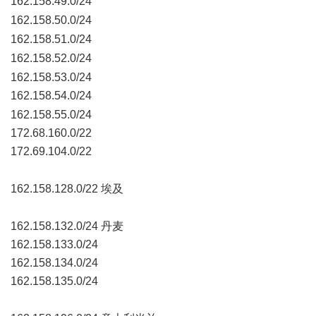
162.158.49.0/24
' h5 |5 ^+ w* ^/ ?
162.158.50.0/24
7 i0 |3 k8 o1 q' \
162.158.51.0/24
9 X) t: Q7 N1 P4 J1 G3 P ?+ f; p
162.158.52.0/24
+ {$ \% r* E5 y/ t) A
162.158.53.0/24
162.158.54.0/24
7 R9 p4 X7 ?* N5 V
162.158.55.0/24
172.68.160.0/22
172.69.104.0/22
* L0 H/ I/ E- I( A3 J% ]" u- f
162.158.128.0/22 埃及
( B- z+ S' Y' o5 Z% F
162.158.132.0/24 丹麦
162.158.133.0/24
162.158.134.0/24
162.158.135.0/24
2 C4 R- p) j" b2 z3 e8 w