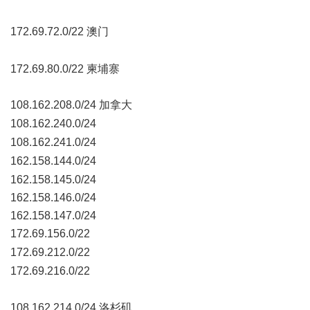
172.69.72.0/22 澳门
9 W5 L( b' i+ M; I# _+ a& A
; t6 X" }. C5 H, G! S
172.69.80.0/22 柬埔寨
108.162.208.0/24 加拿大
$ x5 [8 }0 i0 P$ P k; u
108.162.240.0/24
8 @6 t9 T- b) R$ {
108.162.241.0/24
: }" K$ F# v7 Q$ r+ `: m
162.158.144.0/24
) k7 X; Q0 U% X0 _7 c
162.158.145.0/24
162.158.146.0/24
162.158.147.0/24
172.69.156.0/22
6 R" v* T* r2 J, V
172.69.212.0/22
3 n9 t! \; f; M6 W; M6 n( @& O3 w
172.69.216.0/22
* V/ Y" i* y- r' {1 k3 ~
108.162.214.0/24 洛杉矶
! \% _; s3 T( K