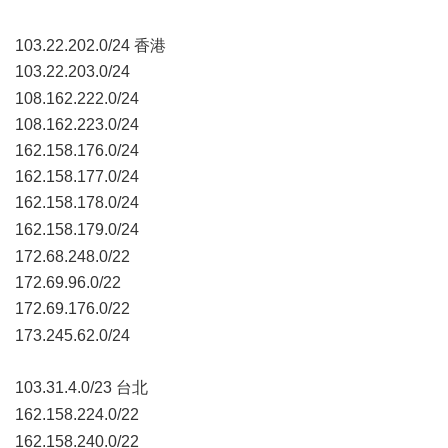
5 r3 Y! z; W0 O- q% B2 n0 S) F2 G
103.22.202.0/24 香港
103.22.203.0/24
: H" z! ~' @) M/ v9 \" [! |: d8 x
108.162.222.0/24
108.162.223.0/24
162.158.176.0/24
162.158.177.0/24
162.158.178.0/24
+ W' p. ?$ r! v( B
162.158.179.0/24
$ } c; A5 s) q- z( k+ q0 a. |
172.68.248.0/22
172.69.96.0/22
172.69.176.0/22
0 [: [) x* x: n! A
173.245.62.0/24
103.31.4.0/23 台北
% h! I8 n- t! V* o, N- u6 ^- e" z& {
162.158.224.0/22
% \% _: L! U" @3 K) x5 g/ r
162.158.240.0/22