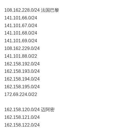
; r& Y/ H1 E& ]: `
108.162.228.0/24 法国巴黎
- i( X; A7 y5 _9 A5 f7 Q* {
141.101.66.0/24
5 a5 X1 ^6 |4 u) M
141.101.67.0/24
141.101.68.0/24
! \! H7 k+ s6 I( D! w+ c
141.101.69.0/24
6 Z3 [$ P# k' G U" Y1 z7 B6 a
108.162.229.0/24
& Z$ w' H% _' o* ?' ~$ o" f
141.101.88.0/22
6 R# {9 U( H# C8 V/ C6 s% [% G
162.158.192.0/24
162.158.193.0/24
9 ] \6 S5 d1 Y: S3 a
162.158.194.0/24
* w& a0 k8 g1 A0 @# D
162.158.195.0/24
/ G* C$ j5 j- k; a
172.69.224.0/22
1 @+ m7 |( B2 S2 F8 p: {4 _& I
162.158.120.0/24 迈阿密
4 N5 P, R1 {+ T7 f% v, W! m
162.158.121.0/24
* H- ] W$ u3 Q1 S' Q
162.158.122.0/24