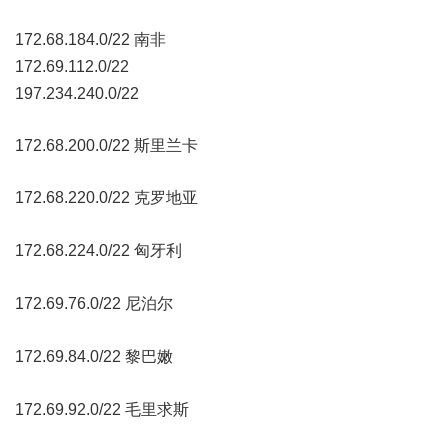
3 ~1 v9 ^, [- \; @3 S
172.68.184.0/22 南非
. |' |$ X) U5 J4 F
172.69.112.0/22
0 N; d4 H0 }/ K0 _5 A/ e c
197.234.240.0/22
172.68.200.0/22 斯里兰卡
172.68.220.0/22 克罗地亚
7 E! y0 M% u, h4 h
172.68.224.0/22 匈牙利
3 x+ ^- P+ Y7 n% w
172.69.76.0/22 尼泊尔
0 }# I# i3 f/ ]5 e: n$ O
172.69.84.0/22 黎巴嫩
3 ~" o- J3 d& \' g* h
172.69.92.0/22 毛里求斯
8 g. j3 a& B3 ?4 Z. G4 U