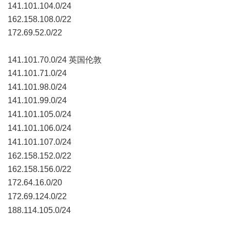
141.101.104.0/24
162.158.108.0/22
172.69.52.0/22
% @( R4 `9 E; V) R
141.101.70.0/24 英国伦敦
141.101.71.0/24
( Y( m" u3 i4 r6 S" }# L$ s2 u0 J
141.101.98.0/24
141.101.99.0/24
' B. o) `4 A( G8 ?# }# J) g. ?
141.101.105.0/24
* f( E j! J* W" {# j+ V
141.101.106.0/24
/ J( h" s7 P* p5 m, t
141.101.107.0/24
8 R. s) m' F9 [ C8 V. I
162.158.152.0/22
162.158.156.0/22
172.64.16.0/20
: v2 q9 s: M+ ]; t
172.69.124.0/22
. p6 Z; K& l) O% |$ }
188.114.105.0/24