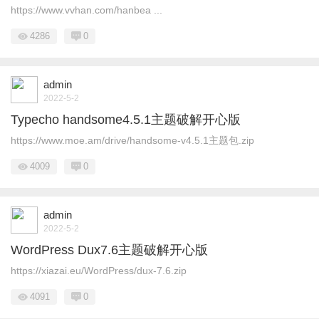
https://www.vvhan.com/hanbea ...
4286
0
admin
2022-5-2
Typecho handsome4.5.1主题破解开心版
https://www.moe.am/drive/handsome-v4.5.1主题包.zip
4009
0
admin
2022-5-2
WordPress Dux7.6主题破解开心版
https://xiazai.eu/WordPress/dux-7.6.zip
4091
0