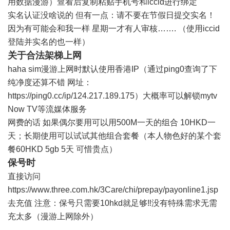
用数据漫游）查看后复制粘贴手机号和iccid进行绑定
实名认证没啥说的 但有一点：请不要在节假日提交实名！
因为有可能会和我一样 星期一才有人审核……. （使用iccid
登陆并实名的也一样）
关于合法架梯上网
haha sim漫游上网时默认使用香港IP（通过ping0查询了下
纯净度还算不错 网址：
https://ping0.cc/ip/124.217.189.175
）大概率可以解锁mytv
Now TV等流媒体服务
网费的话 如果偶尔要用可以用500M一天的组合 10HKD一
天；长期使用可以试试其他组合套餐（本人物色好的某个套
餐60HKD 5gb 5天 可惜贵点）
保号时
直接访问
https://www.three.com.hk/3Care/chi/prepay/payonline1.jsp
去充值 注意：保号只需要10hkd就足够‼️没有特殊需求无需
充太多（漫游上网除外）