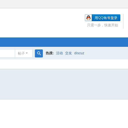
只需一步，快速开始
热搜:
活动
交友
discuz
帖子
搜
索