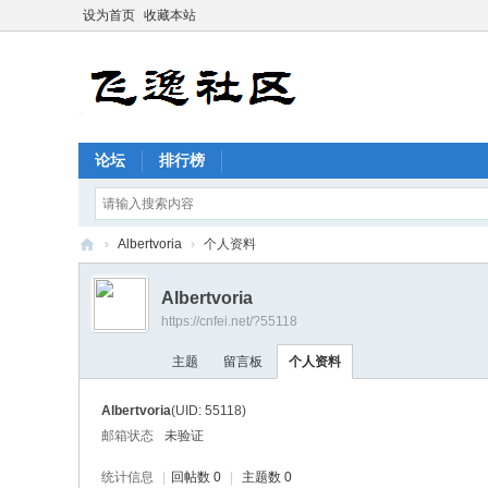
设为首页
收藏本站
论坛
排行榜
›
Albertvoria
›
个人资料
飞
Albertvoria
逸
https://cnfei.net/?55118
社
主题
留言板
个人资料
区
Albertvoria
(UID: 55118)
邮箱状态
未验证
统计信息
|
回帖数 0
|
主题数 0