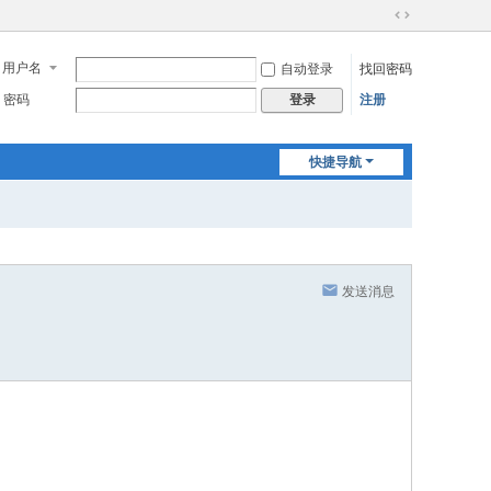
切
换
用户名
自动登录
找回密码
到
宽
密码
注册
登录
版
快捷导航
发送消息