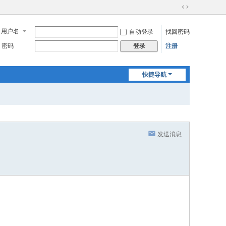
切
换
用户名
自动登录
找回密码
到
宽
密码
注册
登录
版
快捷导航
发送消息