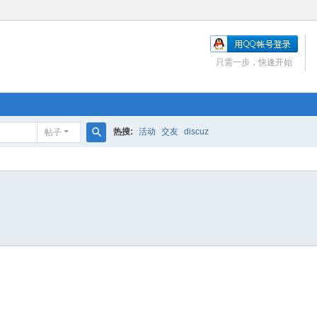
只需一步，快速开始
热搜:
活动
交友
discuz
帖子
搜
索