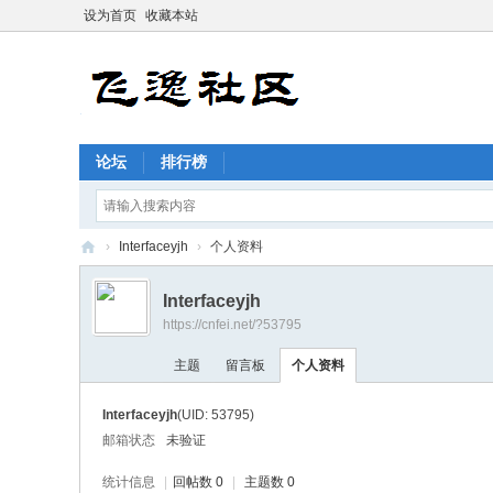
设为首页
收藏本站
论坛
排行榜
›
Interfaceyjh
›
个人资料
飞
Interfaceyjh
逸
https://cnfei.net/?53795
社
主题
留言板
个人资料
区
Interfaceyjh
(UID: 53795)
邮箱状态
未验证
统计信息
|
回帖数 0
|
主题数 0