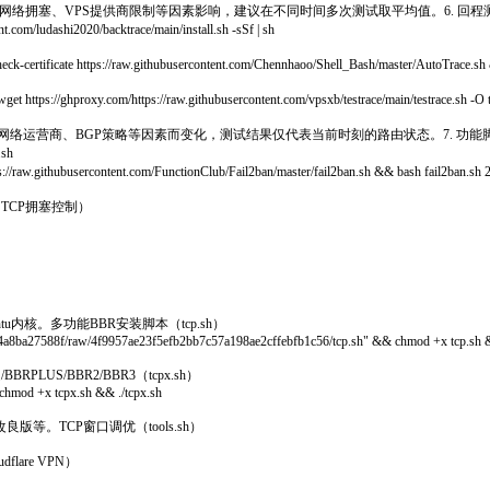
、网络拥塞、VPS提供商限制等因素影响，建议在不同时间多次测试取平均值。6. 回
i2020/backtrace/main/install.sh -sSf | sh
/raw.githubusercontent.com/Chennhaoo/Shell_Bash/master/AutoTrace.sh && ch
s://raw.githubusercontent.com/vpsxb/testrace/main/testrace.sh -O testrac
络运营商、BGP策略等因素而变化，测试结果仅代表当前时刻的路由状态。7. 功能
sh
rcontent.com/FunctionClub/Fail2ban/master/fail2ban.sh && bash fail2ban.sh 2>&1
（TCP拥塞控制）
u内核。多功能BBR安装脚本（tcp.sh）
a774a8ba27588f/raw/4f9957ae23f5efb2bb7c57a198ae2cffebfb1c56/tcp.sh" && chmod +x tcp.sh &
LUS/BBR2/BBR3（tcpx.sh）
 chmod +x tcpx.sh && ./tcpx.sh
版等。TCP窗口调优（tools.sh）
are VPN）