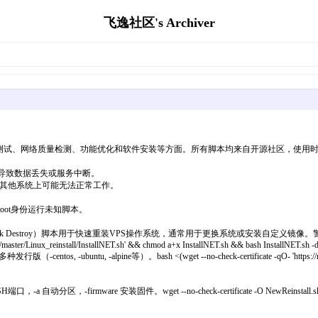
飞逸社区's Archiver
测试、网络质量检测、功能优化和软件安装等方面。所有脚本均来自开源社区，使用时
能导致数据丢失或服务中断。
设计，在其他系统上可能无法正常工作。
root身份运行未知脚本。
 Destroy）脚本用于快速重装VPS操作系统，通常用于更换系统或安装自定义镜像。警
ols/master/Linux_reinstall/InstallNET.sh' && chmod a+x InstallNET.sh && bash InstallNET.sh -
, -ubuntu, -alpine等）。bash <(wget --no-check-certificate -qO- 'https://raw.githu
firmware 安装固件。wget --no-check-certificate -O NewReinstall.sh https://raw.g