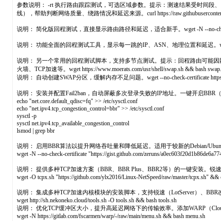
参数说明： -rt 执行路由跟踪测试，可选区域参数。提示：测速结果受时间段
线），帮助判断网络质量、绕路情况和延迟来源。curl https://raw.githubusercontent.com/ludash
说明： 简化版回程测试，直接显示路由路径和延迟，适合新手。wget -N --no-check-certificate https:/
说明： 功能全面的回程测试工具，显示每一跳的IP、ASN、地理位置和延迟。wget https://ghproxy.com/http
说明： 另一个常用的回程测试脚本，支持多节点测试。提示：回程路由可能因网
火墙、TCP加速等。wget https://www.moerats.com/usr/shell/swap.sh && bash swap.
说明： 自动创建SWAP分区，缓解内存不足问题。wget --no-check-certificate https://raw.githubuse
说明： 安装并配置Fail2ban，自动屏蔽多次登录失败的IP地址。一键开启BBR
echo "net.core.default_qdisc=fq" >> /etc/sysctl.conf
echo "net.ipv4.tcp_congestion_control=bbr" >> /etc/sysctl.conf
sysctl -p
sysctl net.ipv4.tcp_available_congestion_control
lsmod | grep bbr
说明： 启用BBR算法以提升网络吞吐量和降低延迟。适用于较新的Debian/Ubunt
wget -N --no-check-certificate "https://gist.github.com/zeruns/a0ec603f20d1b86de6
说明： 提供多种TCP加速方案（BBR、BBR Plus、BBR2等）的一键安装。锐速/BBRP
wget -O tcpx.sh "https://github.com/ylx2016/Linux-NetSpeed/raw/master/tcpx.sh" &&
说明： 集成多种TCP加速内核模块的安装脚本，支持锐速（LotServer）、BBR改良
wget http://sh.nekoneko.cloud/tools.sh -O tools.sh && bash tools.sh
说明： 优化TCP缓冲区大小，提升高延迟网络下的传输效率。添加WARP（Cloudfl
wget -N https://gitlab.com/fscarmen/warp/-/raw/main/menu.sh && bash menu.sh