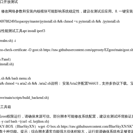
5端口开放测试
注意：修改网络参数和安装内核模块可能影响系统稳定性，建议在测试后应用。8. 一键
/lxspacepy/master/pyinstall.sh && chmod +x pyinstall.sh && ./pyinstall.sh
试工具apt install iperf3
realm.sh) -i
O gost.sh https://raw.githubusercontent.com/qqrrooty/EZgost/main/gost.sh &&
anel）
nstall.sh)
.sh && bash menu.sh
mod +x aria2.sh && ./aria2.sh说明： 安装Aria2并配置WebUI，支持多协议下载。宝塔面板（BT Panel）
/pve/main/scripts/build_backend.sh)
功能工具箱
以root权限运行，请确保来源可信。部分脚本可能修改系统配置，建议在测试环境验证
bash <(curl -sL kejilion.sh)
O box.sh https://raw.githubusercontent.com/BlueSkyXN/SKY-BOX/main/
等数十种功能。提示：综合脚本通常功能强大但体积较大，运行前请确保系统有足够资