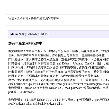
论坛
›
技术教程
› 2026年最常用VPS脚本
admin
发表于 2026-1-20 18:15:10
2026年最常用VPS脚本
本文档整理了大量常用的VPS（虚拟专用服务器）脚本，涵盖系统重装、性能
任务。所有脚本均来自开源社区，作者信息已尽量标注。使用前请务必注意：
[*]风险提示：部分脚本会修改系统配置、重装系统或安装软件，不当使用可
[*]兼容性：脚本通常针对特定发行版（如 Debian、Ubuntu、CentOS）
[*]网络依赖：多数脚本需要从GitHub等外网下载资源，请确保VPS网络畅通。
[*]权限管理：建议在非root用户下使用 sudo 执行需要特权的命令，避免直接以
[*]及时更新：开源脚本可能随时间更新，建议使用前查看项目最新版本。
建议在生产环境使用前，先在测试环境验证脚本功能。1. DD重装脚本DD（Disk
check-certificate -qO InstallNET.sh 'https://raw.githubusercontent.com/leitbogioro/To
参数说明： -debian 12 指定安装 Debian 12，-pwd 'password' 设置root密码。支持多种发行版（-centos
port 端口 -a -firmware
参数说明： -d 11 表示 Debian 11，-v 64 为64位系统，-p 设置密码，-port 设置SSH端口，-a 自动分区，-
a+x NewReinstall.sh && bash NewReinstall.sh