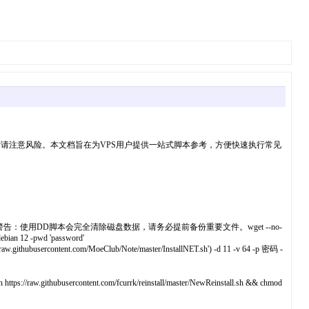
请注意风险。本文档旨在为VPS用户提供一站式脚本参考，方便快速执行常见
告：使用DD脚本会完全清除磁盘数据，请务必提前备份重要文件。wget --no-
debian 12 -pwd 'password'
busercontent.com/MoeClub/Note/master/InstallNET.sh') -d 11 -v 64 -p 密码 -
ithubusercontent.com/fcurrk/reinstall/master/NewReinstall.sh && chmod