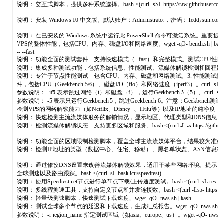
说明： 交互式脚本，提供多种系统选择。bash <(curl -sSL https://raw.githubusercontent.com/le
说明： 安装 Windows 10 中文版。默认账户：Administrator，密码：Teddysun.com。irm http
说明： 在已安装的 Windows 系统中运行此 PowerShell 命令可激
VPS的整体性能，包括CPU、内存、磁盘I/O和网络速度。wget -qO- bench.sh | bash说明： 
-- --fast
说明： 功能全面的测试套件，支持快速模式（--fast）和完整模式。测试CPU性能、内存速度、磁盘IO、网络延迟和带
说明： 集成多种测试功能，包括系统信息、性能测试、流媒体解锁检测和回程路由。bash <(curl -sL htt
说明： 专注于节点性能测试，包含CPU、内存、磁盘和网络测试。3. 性能测试性能测试脚本专注于
件，包括CPU（Geekbench 5/6）、磁盘I/O（fio）和网络速度（iperf3）。curl -sL yabs.s
参数说明： -if5 表示跳过网络（i）和磁盘（f），运行Geekbench 5（5）。curl -sL yabs.s
参数说明： -5 表示只运行Geekbench 5，跳过Geekbench 6。注意
检测VPS的网络解锁能力（如Netflix、Disney+、Hulu等）以及IP地址的纯净度（是否被屏蔽
说明： 快速检测主流流媒体服务的解锁情况，显示地区、代理类型和DNS信息。bash <(curl 
说明： 检测流媒体解锁状态，支持更多区域和服务。bash <(curl -L -s https://github.com/1-st
说明： 功能全面的区域限制检测脚本，覆盖全球主流流媒体平台，结果较为准确。bash <(curl
说明： 检测IP地址的类型（数据中心、住宅、移动）、黑名单状态、ASN信息等。wget https://raw.github
说明： 通过修改DNS设置来改善流媒体解锁效果，适用于某些网络环境。提示
全球测速以及路由跟踪。bash <(curl -sL bash.icu/speedtest)
说明： 使用Speedtest.net节点进行单节点下载/上传速度测试。bash <(curl -sL res.yserver
说明： 多线程测速工具，支持自定义节点和并发连接数。bash <(curl -Lso- https://benc
说明： 轻量级测速脚本，快速测试下载速度。wget -qO- nws.sh | bash
说明： 测试全球多个节点的延迟和下载速度，生成汇总报告。wget -qO- nws.sh | bash -s 
参数说明： -r region_name 指定测试区域（如asia、europe、us）。wget -qO- nws.sh | b