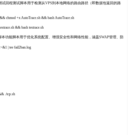
程测试回程测试脚本用于检测从VPS到本地网络的路由路径（即数据包返回的路
mod +x AutoTrace.sh && bash AutoTrace.sh
e.sh && bash testrace.sh
脚本功能脚本用于优化系统配置、增强安全性和网络性能，涵盖SWAP管理、防
 | tee fail2ban.log
& ./tcp.sh