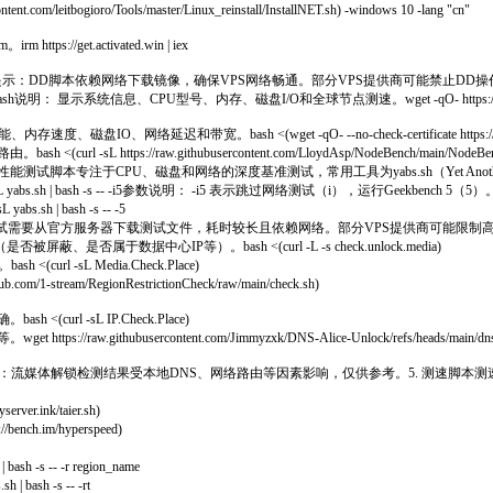
itbogioro/Tools/master/Linux_reinstall/InstallNET.sh) -windows 10 -lang "cn"
s://get.activated.win | iex
活系统。重要提示：DD脚本依赖网络下载镜像，确保VPS网络畅通。部分VPS提供商可能禁
显示系统信息、CPU型号、内存、磁盘I/O和全球节点测速。wget -qO- https://raw.githubusercon
宽。bash <(wget -qO- --no-check-certificate https://gitlab.com/spi
ps://raw.githubusercontent.com/LloydAsp/NodeBench/main/NodeBenc
CPU、磁盘和网络的深度基准测试，常用工具为yabs.sh（Yet Another Benchmark 
h | bash -s -- -i5参数说明： -i5 表示跳过网络测试（i），运行Geekbench 5（5）。curl -sL y
h | bash -s -- -5
：Geekbench测试需要从官方服务器下载测试文件，耗时较长且依赖网络。部分VPS提供商可
、是否属于数据中心IP等）。bash <(curl -L -s check.unlock.media)
-sL Media.Check.Place)
ream/RegionRestrictionCheck/raw/main/check.sh)
 -sL IP.Check.Place)
usercontent.com/Jimmyzxk/DNS-Alice-Unlock/refs/heads/main/dns-unloc
：流媒体解锁检测结果受本地DNS、网络路由等因素影响，仅供参考。5. 测速脚本
.ink/taier.sh)
h.im/hyperspeed)
-- -r region_name
ash -s -- -rt