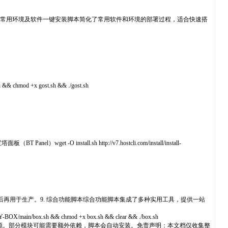
安装常用环境及软件一键安装脚本简化了常用软件和环境的部署过程，适合快速搭
 chmod +x gost.sh && ./gost.sh
wget -O install.sh http://v7.hostcli.com/install/install-
后再用于生产。9. 综合功能脚本综合功能脚本集成了多种实用工具，提供一站
box.sh && chmod +x box.sh && clear && ./box.sh
源。部分模块可能需要额外依赖，脚本会自动安装。免责声明：本文档仅收集整