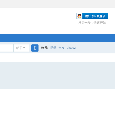
只需一步，快速开始
热搜:
活动
交友
discuz
帖子
搜
索