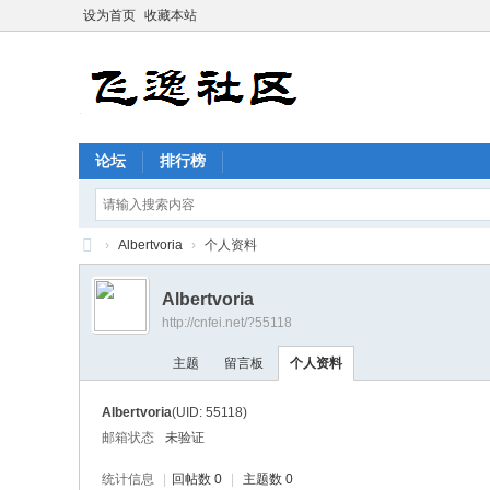
设为首页
收藏本站
论坛
排行榜
›
Albertvoria
›
个人资料
飞
Albertvoria
逸
http://cnfei.net/?55118
社
主题
留言板
个人资料
区
Albertvoria
(UID: 55118)
邮箱状态
未验证
统计信息
|
回帖数 0
|
主题数 0