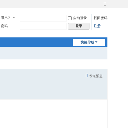
切
换
用户名
自动登录
找回密码
到
宽
密码
注册
登录
版
快捷导航
发送消息