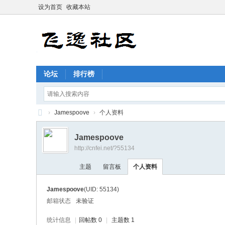
设为首页
收藏本站
论坛
排行榜
›
Jamespoove
›
个人资料
飞
Jamespoove
逸
http://cnfei.net/?55134
社
主题
留言板
个人资料
区
Jamespoove
(UID: 55134)
邮箱状态
未验证
统计信息
|
回帖数 0
|
主题数 1