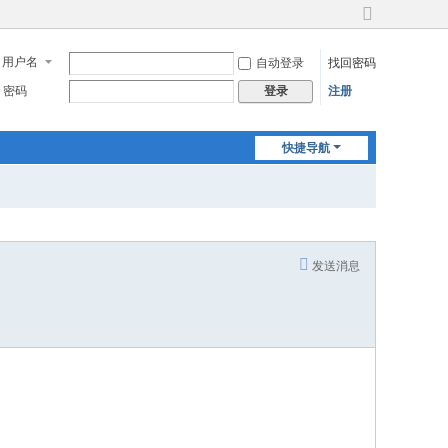
切
换
用户名
自动登录
找回密码
到
宽
密码
注册
登录
版
快捷导航
发送消息