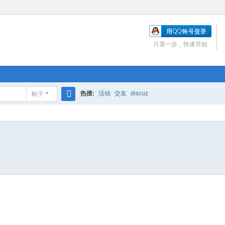
只需一步，快速开始
热搜:
活动
交友
discuz
帖子
搜
索